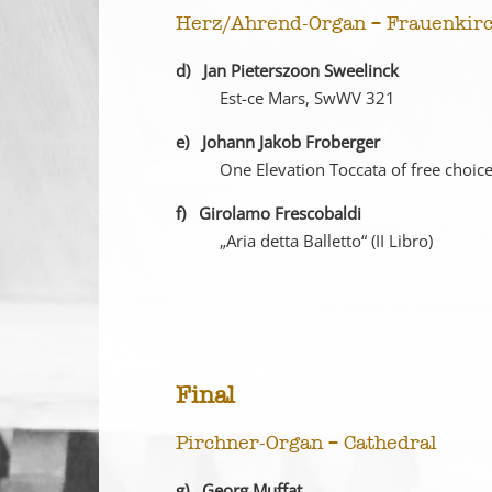
Herz/Ahrend-Organ – Frauenkir
d) Jan Pieterszoon Sweelinck
Est-ce Mars, SwWV 321
e) Johann Jakob Froberger
One Elevation Toccata of free choice
f) Girolamo Frescobaldi
„Aria detta Balletto“ (II Libro)
Final
Pirchner-Organ – Cathedral
g) Georg Muffat