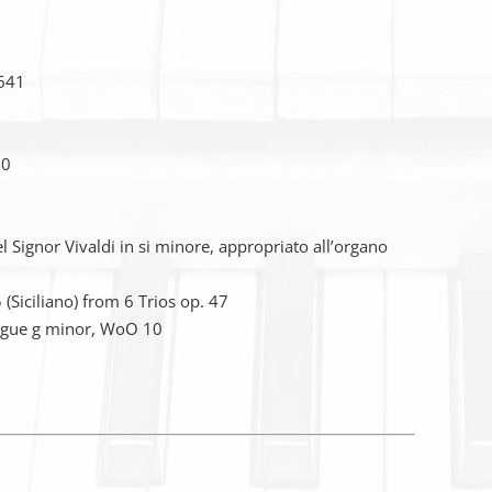
 641
50
l Signor Vivaldi in si minore, appropriato all’organo
5 (Siciliano) from 6 Trios op. 47
ugue g minor, WoO 10