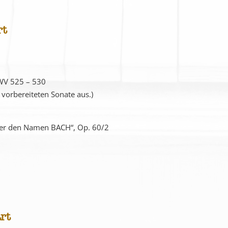
rt
WV 525 – 530
vorbereiteten Sonate aus.)
er den Namen BACH“, Op. 60/2
rt